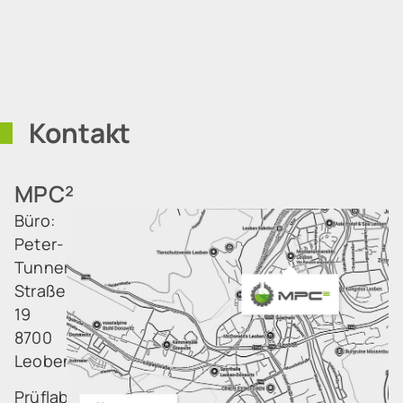
EN
DE
Kontakt
MPC²
Büro:
Peter-
Tunner-
Straße
19
8700
Leoben
Prüflabor: