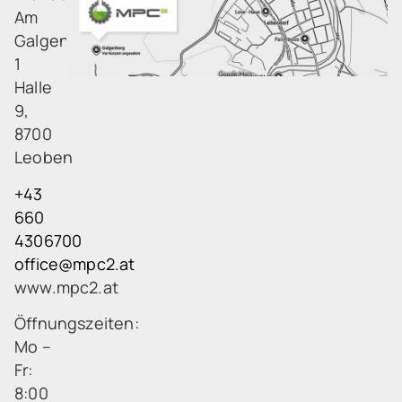
Am
Galgenberg
1
Halle
9,
8700
Leoben
+43
660
4306700
office@mpc2.at
www.mpc2.at
Öffnungszeiten:
Mo –
Fr:
8:00