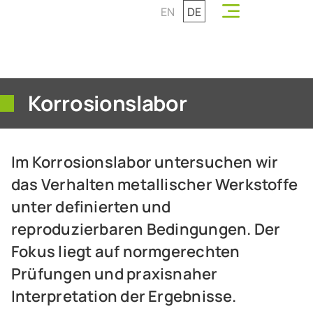
EN
DE
Korrosionslabor
Im Korrosionslabor untersuchen wir
Korrosionslabor
Korrosionslabor
das Verhalten metallischer Werkstoffe
Schadensanalytik
Schadensanalytik
unter definierten und
reproduzierbaren Bedingungen. Der
Vorausschauende Wartung
Vorausschauende Wartung
Fokus liegt auf normgerechten
Prüfungen und praxisnaher
Interpretation der Ergebnisse.