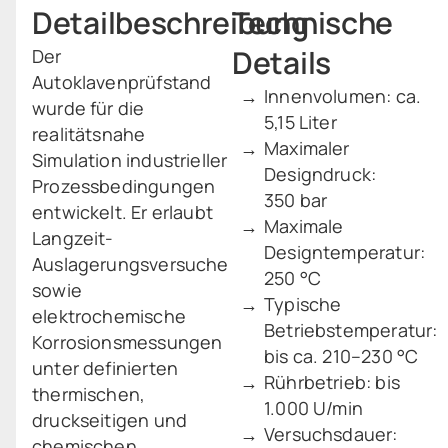
Detailbeschreibung
Technische
Details
Der
Autoklavenprüfstand
Innenvolumen: ca.
wurde für die
5,15 Liter
realitätsnahe
Maximaler
Simulation industrieller
Designdruck:
Prozessbedingungen
350 bar
entwickelt. Er erlaubt
Maximale
Langzeit-
Designtemperatur:
Auslagerungsversuche
250 °C
sowie
Typische
elektrochemische
Betriebstemperatur:
Korrosionsmessungen
bis ca. 210–230 °C
unter definierten
Rührbetrieb: bis
thermischen,
1.000 U/min
druckseitigen und
Versuchsdauer:
chemischen