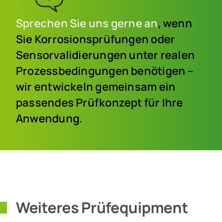
Sprechen Sie uns gerne an
, wenn
Sie Korrosionsprüfungen oder
Sensorvalidierungen unter realen
Prozessbedingungen benötigen –
wir entwickeln gemeinsam ein
passendes Prüfkonzept für Ihre
Anwendung.
Weiteres Prüfequipment