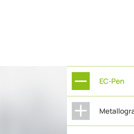
EC-Pen
Metallogr