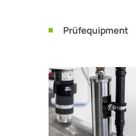
Prüfequipment
0x – 2000x)
endes 3D-
n-, Gefüge- und