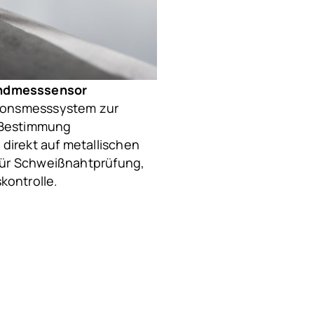
andmesssensor
sionsmesssystem zur
Keyence VHX-970 FN –
 Bestimmung
Das Keyence VHX-970 F
direkt auf metallischen
Digitalmikroskop für d
 für Schweißnahtprüfung,
Korrosionsanalysen.
kontrolle.